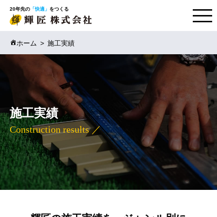
20年先の
「快適」
をつくる
ホーム
施工実績
施工実績
Construction results ／