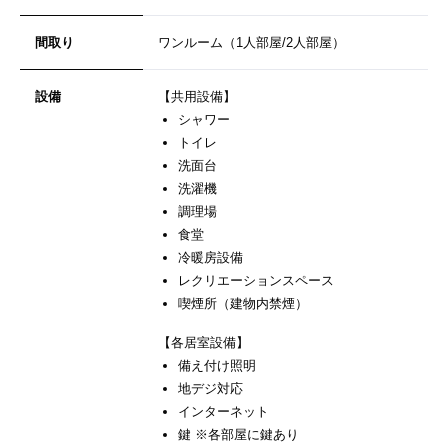
間取り
ワンルーム（1人部屋/2人部屋）
設備
【共用設備】
シャワー
トイレ
洗面台
洗濯機
調理場
食堂
冷暖房設備
レクリエーションスペース
喫煙所（建物内禁煙）
【各居室設備】
備え付け照明
地デジ対応
インターネット
鍵 ※各部屋に鍵あり